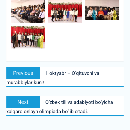
Post
Previous
Previous
1 oktyabr – O’qituvchi va
menyusi
post:
murabbiylar kuni!
Next
Next
O‘zbek tili va adabiyoti bo‘yicha
post:
xalqaro onlayn olimpiada bo‘lib o‘tadi.