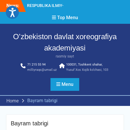
Skip
AMALIY ANJUMANI!!!
News:
to
Diqqat e’lon!
content
Akademiyada “Bitiruvchi –
Top Menu
2026” tadbiri bo‘lib o‘tdi
O’zbekiston davlat xoreografiya
akademiyasi
rasmiy sayt
71 215 55 94
100031, Toshkent shahar,
milliyraqs@umail.uz
Yusuf Xos Xojib ko‘chasi, 103
Menu
Bayram tabrigi
Home
Bayram tabrigi