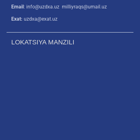
Email
: info@uzdxa.uz milliyraqs@umail.uz
Exat:
uzdxa@exat.uz
LOKATSIYA MANZILI