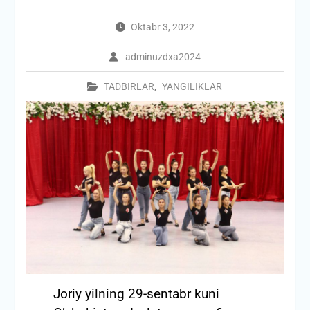
Oktabr 3, 2022
adminuzdxa2024
TADBIRLAR
,
YANGILIKLAR
Joriy yilning 29-sentabr kuni