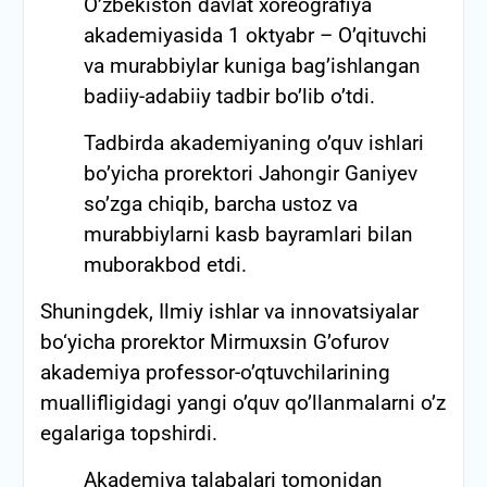
O’zbekiston davlat xoreografiya
akademiyasida 1 oktyabr – O’qituvchi
va murabbiylar kuniga bag’ishlangan
badiiy-adabiiy tadbir bo’lib o’tdi.
Tadbirda akademiyaning o’quv ishlari
bo’yicha prorektori Jahongir Ganiyev
so’zga chiqib, barcha ustoz va
murabbiylarni kasb bayramlari bilan
muborakbod etdi.
Shuningdek, Ilmiy ishlar va innovatsiyalar
bo‘yicha prorektor Mirmuxsin G’ofurov
akademiya professor-o’qtuvchilarining
muallifligidagi yangi o’quv qo’llanmalarni o’z
egalariga topshirdi.
Akademiya talabalari tomonidan