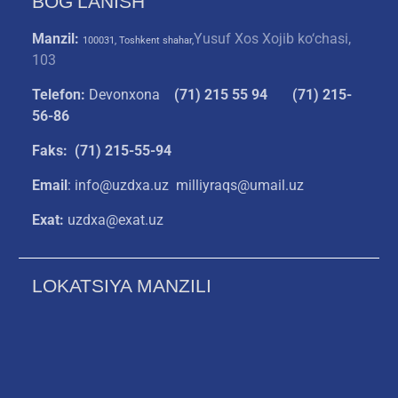
BOG’LANISH
Manzil:
Yusuf Xos Xojib ko‘chasi,
100031, Toshkent shahar,
103
Telefon:
Devonxona
(
71) 215 55 94
(71) 215-
56-86
Faks: (71) 215-55-94
Email
: info@uzdxa.uz milliyraqs@umail.uz
Exat:
uzdxa@exat.uz
LOKATSIYA MANZILI