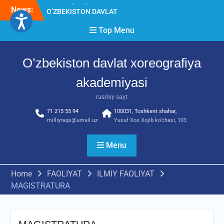
Skip
News:
O’ZBEKISTON DAVLAT
to
XOREOGRAFIYA
content
Top Menu
AKADEMIYASIDA
о‘tkazilgan kasbiy (ijodiy)
imtihonlarning natijalari
O’zbekiston davlat xoreografiya
Diqqat e’lon!
Akademiyada kasbiy ijodiy
akademiyasi
imtihon jarayonlari
rasmiy sayt
71 215 55 94
100031, Toshkent shahar,
milliyraqs@umail.uz
Yusuf Xos Xojib ko‘chasi, 103
Menu
Home
FAOLIYAT
ILMIY FAOLIYAT
MAGISTRATURA