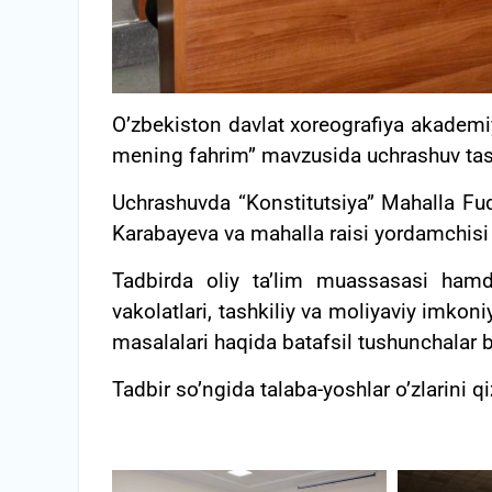
O’zbekiston davlat xoreografiya akademi
mening fahrim” mavzusida uchrashuv tashk
Uchrashuvda “Konstitutsiya” Mahalla Fuqar
Karabayeva va mahalla raisi yordamchisi O
Tadbirda oliy ta’lim muassasasi hamd
vakolatlari, tashkiliy va moliyaviy imkoni
masalalari haqida batafsil tushunchalar be
Tadbir so’ngida talaba-yoshlar o’zlarini qi