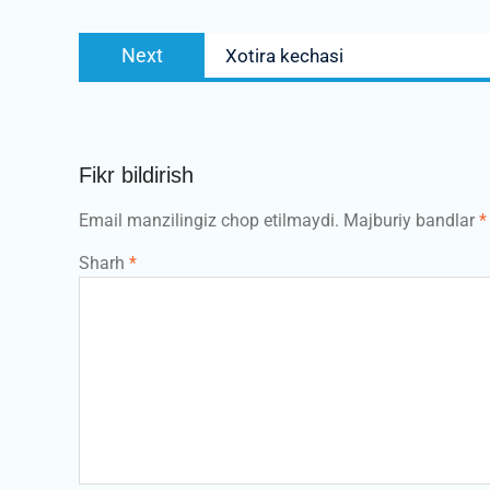
Next
Next
Xotira kechasi
post:
Fikr bildirish
Email manzilingiz chop etilmaydi.
Majburiy bandlar
*
Sharh
*