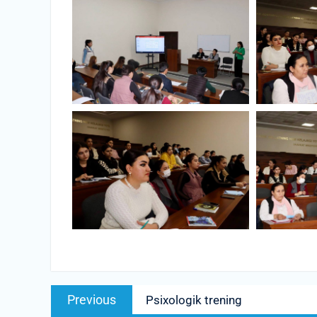
Post
Previous
Previous
Psixologik trening
menyusi
post: