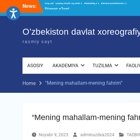
Skip
News:
Diqqat e’lon!
to
Akademiyada “Bitiruvchi – 2026” tadbiri
content
bo‘lib o‘tdi
RESPUBLIKA ILMIY-AMALIY ANJUMANI!!!
O’zbekiston davlat xoreograf
rasmiy sayt
ASOSIY
AKADEMIYA
TUZILMA
FAOLI
“Mening mahallam-mening fahrim”
Home
“Mening mahallam-mening fah
Noyabr 9, 2023
adminuzdxa2024
TADBI