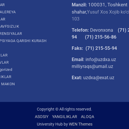
100031, Toshkent
Manzil:
LAR
shahar,
Yusuf Xos Xojib ko‘c
ALEREYA
103
LAR
AVFSIZLIK
Telefon:
Devonxona
(
71) 
RENSIYALAR
94
(71) 215-56-86
PSIYAGA QARSHI KURASH
Faks: (71) 215-55-94
RLAR
Email
: info@uzdxa.uz
VLAR
milliyraqs@umail.uz
gorized
LIKLAR
Exat:
uzdxa@exat.uz
L MAKON
Copyright © All rights reserved.
ASOSIY
YANGILIKLAR
ALOQA
University Hub by
WEN Themes