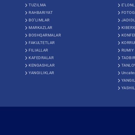
TUZILMA
E’LON
RAHBARIYAT
FOTOG
BO’LIMLAR
JADID
MARKAZLAR
KIBERX
BOSHQARMALAR
KONFE
FAKULTETLAR
KORRU
FILIALLAR
RUMIY
KAFEDRALAR
TADBI
KENGASHLAR
TANLO
YANGILIKLAR
Uncate
YANGI
YASHI