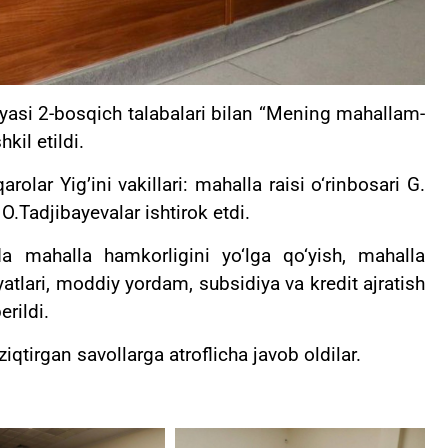
yasi 2-bosqich talabalari bilan “Mening mahallam-
il etildi.
olar Yig’ini vakillari: mahalla raisi o‘rinbosari G.
.Tadjibayevalar ishtirok etdi.
a mahalla hamkorligini yo‘lga qo‘yish, mahalla
yatlari, moddiy yordam, subsidiya va kredit ajratish
rildi.
ziqtirgan savollarga atroflicha javob oldilar.