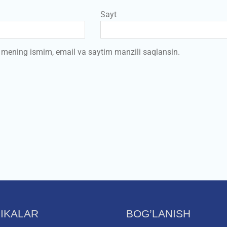
Sayt
a mening ismim, email va saytim manzili saqlansin.
IKALAR
BOG’LANISH