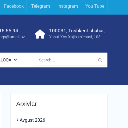
Facebook
Telegram
Instagram
You Tube
15 55 94
100031, Toshkent shahar,
yraqs@umail.uz
Yusuf Xos Xojib ko‘chasi, 103
Search
ALOQA
for:
Arxivlar
Avgust 2026