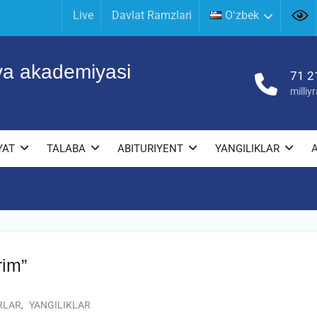
Live
Davlat Ramzlari
Oʻzbek
iya akademiyasi
71 2
milli
YAT
TALABA
ABITURIYENT
YANGILIKLAR
rim”
RLAR
,
YANGILIKLAR