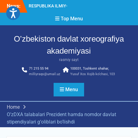
Skip
AMALIY ANJUMANI!!!
News:
to
Diqqat e’lon!
Akademiyada “Bitiruvchi –
content
Top Menu
2026” tadbiri bo‘lib o‘tdi
O’zbekiston davlat xoreografiya
akademiyasi
rasmiy sayt
71 215 55 94
100031, Toshkent shahar,
milliyraqs@umail.uz
Yusuf Xos Xojib ko‘chasi, 103
Menu
Home
O’zDXA talabalari Prezident hamda nomdor davlat
stipendiyalari g‘oliblari bo’lishdi