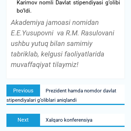
Karimov nomli Davlat stipendiyasi g‘olibi
bo’ldi.
Akademiya jamoasi nomidan
E.E.Yusupovni va R.M. Rasulovani
ushbu yutuq bilan samimiy
tabriklab, kelgusi faoliyatlarida
muvaffaqiyat tilaymiz!
Post
Previous
Previous
Prezident hamda nomdor davlat
menyusi
post:
stipendiyalari g‘oliblari aniqlandi
Next
Next
Xalqaro konferensiya
post: