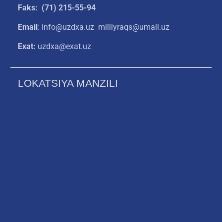
Faks: (71) 215-55-94
Email
: info@uzdxa.uz milliyraqs@umail.uz
Exat:
uzdxa@exat.uz
LOKATSIYA MANZILI