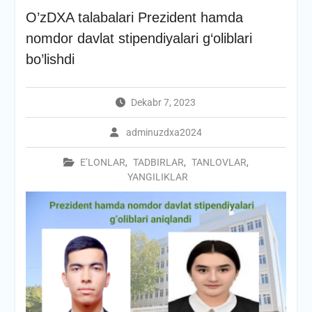
O’zDXA talabalari Prezident hamda
nomdor davlat stipendiyalari g‘oliblari
bo’lishdi
Dekabr 7, 2023
adminuzdxa2024
E’LONLAR
,
TADBIRLAR
,
TANLOVLAR
,
YANGILIKLAR