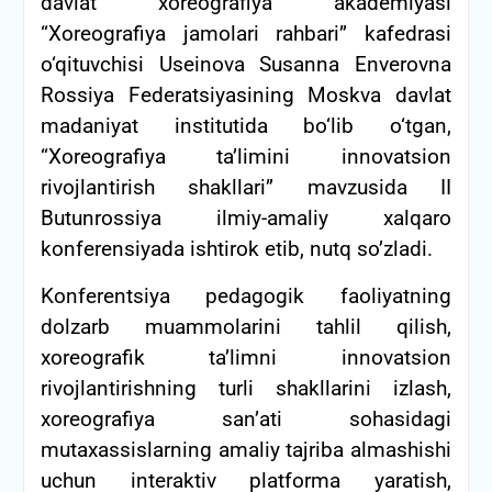
davlat xoreografiya akademiyasi
“Xoreografiya jamolari rahbari” kafedrasi
o‘qituvchisi Useinova Susanna Enverovna
Rossiya Federatsiyasining Moskva davlat
madaniyat institutida bo‘lib o‘tgan,
“Xoreografiya ta’limini innovatsion
rivojlantirish shakllari” mavzusida II
Butunrossiya ilmiy-amaliy xalqaro
konferensiyada ishtirok etib, nutq so’zladi.
Konferentsiya pedagogik faoliyatning
dolzarb muammolarini tahlil qilish,
xoreografik ta’limni innovatsion
rivojlantirishning turli shakllarini izlash,
xoreografiya san’ati sohasidagi
mutaxassislarning amaliy tajriba almashishi
uchun interaktiv platforma yaratish,