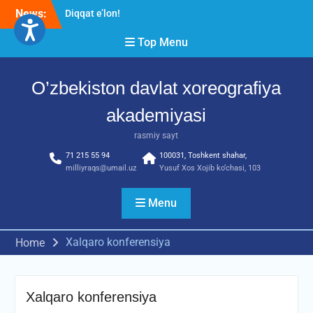
Skip
News:
Diqqat e’lon!
to
Akademiyada “Bitiruvchi –
content
Top Menu
2026” tadbiri bo‘lib o‘tdi
RESPUBLIKA ILMIY-
AMALIY ANJUMANI!!!
O’zbekiston davlat xoreografiya
akademiyasi
rasmiy sayt
71 215 55 94
100031, Toshkent shahar,
milliyraqs@umail.uz
Yusuf Xos Xojib ko‘chasi, 103
Menu
Xalqaro konferensiya
Home
Xalqaro konferensiya