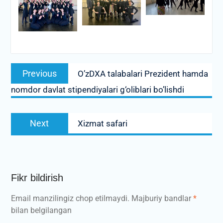
Post
Previous
Previous
O’zDXA talabalari Prezident hamda
menyusi
post:
nomdor davlat stipendiyalari g‘oliblari bo’lishdi
Next
Next
Xizmat safari
post:
Fikr bildirish
Email manzilingiz chop etilmaydi.
Majburiy bandlar
*
bilan belgilangan