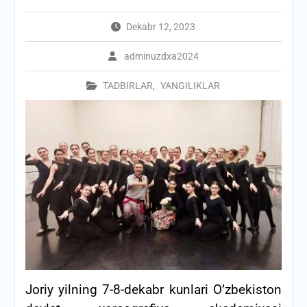
Dekabr 12, 2023
adminuzdxa2024
TADBIRLAR
,
YANGILIKLAR
Joriy yilning 7-8-dekabr kunlari O’zbekiston