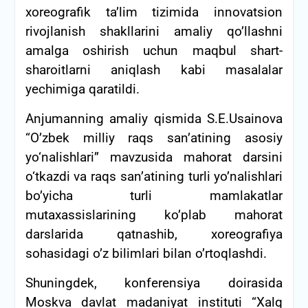
xoreografik ta’lim tizimida innovatsion
rivojlanish shakllarini amaliy qo’llashni
amalga oshirish uchun maqbul shart-
sharoitlarni aniqlash kabi masalalar
yechimiga qaratildi.
Anjumanning amaliy qismida S.E.Usainova
“O’zbek milliy raqs san’atining asosiy
yo‘nalishlari” mavzusida mahorat darsini
o‘tkazdi va raqs san’atining turli yo’nalishlari
bo’yicha turli mamlakatlar
mutaxassislarining ko’plab mahorat
darslarida qatnashib, xoreografiya
sohasidagi o’z bilimlari bilan o’rtoqlashdi.
Shuningdek, konferensiya doirasida
Moskva davlat madaniyat instituti “Xalq