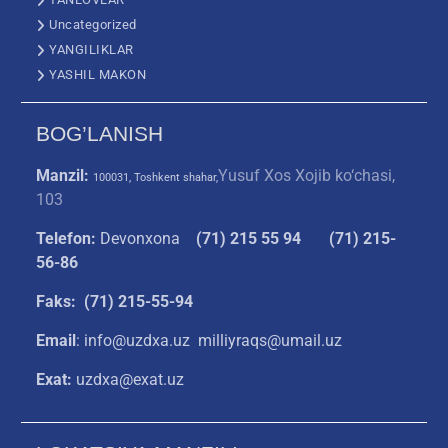
Uncategorized
YANGILIKLAR
YASHIL MAKON
BOG’LANISH
Manzil:
Yusuf Xos Xojib ko‘chasi,
100031, Toshkent shahar,
103
Telefon:
Devonxona
(
71) 215 55 94
(71) 215-
56-86
Faks: (71) 215-55-94
Email
: info@uzdxa.uz milliyraqs@umail.uz
Exat:
uzdxa@exat.uz