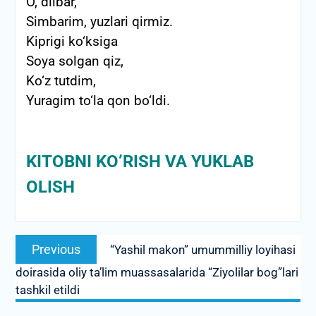
O, dilbar,
Simbarim, yuzlari qirmiz.
Kiprigi ko‘ksiga
Soya solgan qiz,
Ko‘z tutdim,
Yuragim to‘la qon bo‘ldi.
KITOBNI KO’RISH VA YUKLAB
OLISH
Post
Previous
Previous
“Yashil makon” umummilliy loyihasi
menyusi
post:
doirasida oliy ta’lim muassasalarida “Ziyolilar bog”lari
tashkil etildi