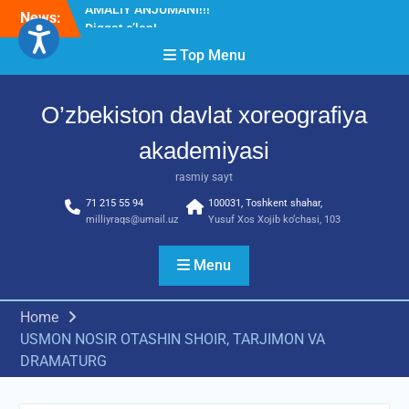
Skip
News:
Diqqat e’lon!
to
Akademiyada “Bitiruvchi –
content
Top Menu
2026” tadbiri bo‘lib o‘tdi
RESPUBLIKA ILMIY-
AMALIY ANJUMANI!!!
O’zbekiston davlat xoreografiya
akademiyasi
rasmiy sayt
71 215 55 94
100031, Toshkent shahar,
milliyraqs@umail.uz
Yusuf Xos Xojib ko‘chasi, 103
Menu
Home
USMON NOSIR OTASHIN SHOIR, TARJIMON VA
DRAMATURG