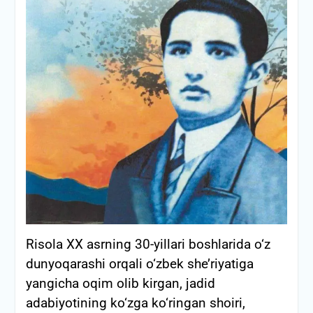
Risola XX asrning 30-yillari boshlarida o‘z
dunyoqarashi orqali o‘zbek she’riyatiga
yangicha oqim olib kirgan, jadid
adabiyotining ko‘zga ko‘ringan shoiri,