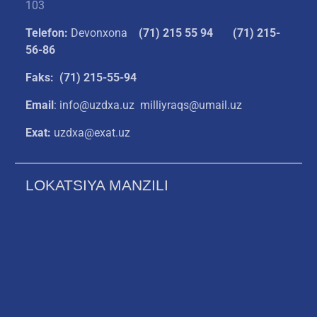
103
Telefon:
Devonxona
(
71) 215 55 94
(71) 215-
56-86
Faks: (71) 215-55-94
Email
: info@uzdxa.uz milliyraqs@umail.uz
Exat:
uzdxa@exat.uz
LOKATSIYA MANZILI