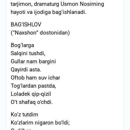
tarjimon, dramaturg Usmon Nosirning
hayoti va ijodiga bag‘ishlanadi.
BAG‘ISHLOV
(“Naxshon” dostonidan)
Bog‘larga
Salqini tushdi,
Gullar nam bargini
Qayirdi asta.
Oftob ham suv ichar
Tog‘lardan pastda,
Loladek qip-qizil
O‘t shafaq o‘chdi.
Ko‘z tutdim
Ko‘zlarim nigaron bo‘ldi;