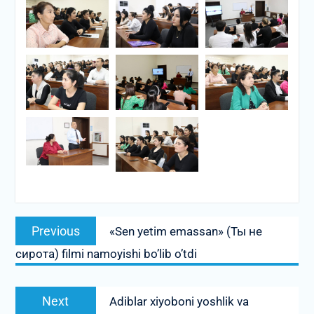
Post
Previous
Previous
«Sen yetim emassan» (Ты не
menyusi
post:
сирота) filmi namoyishi bo’lib o’tdi
Next
Next
Adiblar xiyoboni yoshlik va
post: