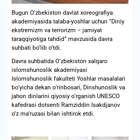
Bugun O‘zbekiston davlat xoreografiya
akademiyasida talaba-yoshlar uchun “Diniy
ekstremizm va terrorizm – jamiyat
taraqqiyotiga tahdid” mavzusida davra
suhbati bo’lib o’tdi.
Davra suhbatida O‘zbekiston xalqaro
islomshunoslik akademiyasi
Islomshunoslik fakulteti Yoshlar masalalari
bo‘yicha dekan o‘rinbosari, Dinshunoslik va
jahon dinlarini qiyosiy o‘rganish UNESCO
kafedrasi dotsenti Ramziddin Isakdjanov
o’z ma’ruzasi bilan ishtirok etdi.