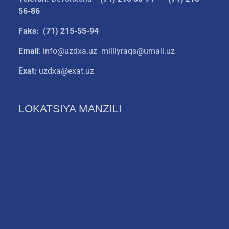
56-86
Faks: (71) 215-55-94
Email
: info@uzdxa.uz milliyraqs@umail.uz
Exat:
uzdxa@exat.uz
LOKATSIYA MANZILI