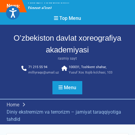
Skip
News:
Diqqat e’lon!
to
Akademiyada “Bitiruvchi –
content
Top Menu
2026” tadbiri bo‘lib o‘tdi
RESPUBLIKA ILMIY-
AMALIY ANJUMANI!!!
O’zbekiston davlat xoreografiya
akademiyasi
rasmiy sayt
71 215 55 94
100031, Toshkent shahar,
milliyraqs@umail.uz
Yusuf Xos Xojib ko‘chasi, 103
Menu
Home
Diniy ekstremizm va terrorizm – jamiyat taraqqiyotiga
tahdid