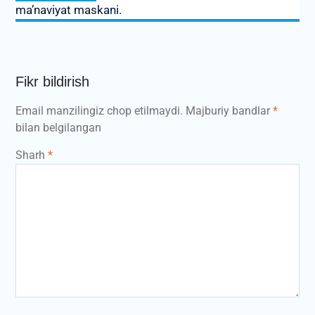
ma’naviyat maskani.
Fikr bildirish
Email manzilingiz chop etilmaydi.
Majburiy bandlar
*
bilan belgilangan
Sharh
*