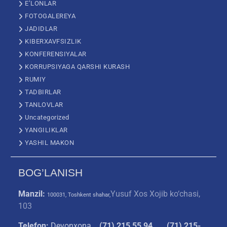
E’LONLAR
FOTOGALEREYA
JADIDLAR
KIBERXAVFSIZLIK
KONFERENSIYALAR
KORRUPSIYAGA QARSHI KURASH
RUMIY
TADBIRLAR
TANLOVLAR
Uncategorized
YANGILIKLAR
YASHIL MAKON
BOG’LANISH
Manzil:
Yusuf Xos Xojib ko‘chasi,
100031, Toshkent shahar,
103
Telefon:
Devonxona
(
71) 215 55 94
(71) 215-