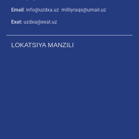
Email
: info@uzdxa.uz milliyraqs@umail.uz
Exat:
uzdxa@exat.uz
LOKATSIYA MANZILI