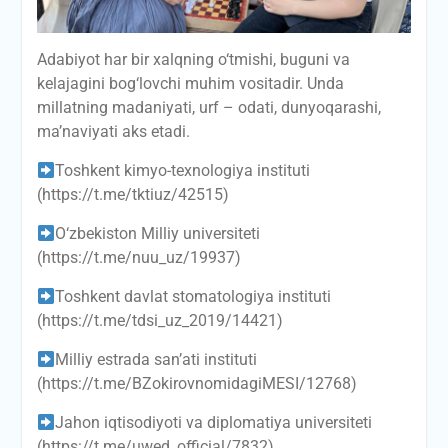
Adabiyot har bir xalqning o‘tmishi, buguni va
kelajagini bog‘lovchi muhim vositadir. Unda
millatning madaniyati, urf – odati, dunyoqarashi,
ma’naviyati aks etadi.
Toshkent kimyo-texnologiya instituti
(https://t.me/tktiuz/42515)
O‘zbekiston Milliy universiteti
(https://t.me/nuu_uz/19937)
Toshkent davlat stomatologiya instituti
(https://t.me/tdsi_uz_2019/14421)
Milliy estrada san’ati instituti
(https://t.me/BZokirovnomidagiMESI/12768)
Jahon iqtisodiyoti va diplomatiya universiteti
(https://t.me/uwed_official/7832)