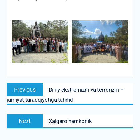
Post
Previous
Previous
Diniy ekstremizm va terrorizm –
menyusi
post:
jamiyat taraqqiyotiga tahdid
Next
Next
Xalqaro hamkorlik
post: