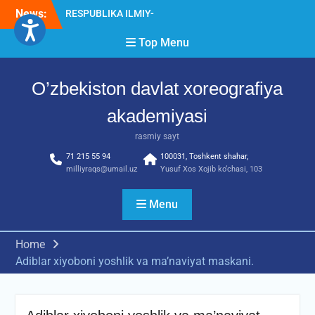
Skip
News:
Diqqat e’lon!
to
Akademiyada “Bitiruvchi –
content
Top Menu
2026” tadbiri bo‘lib o‘tdi
O’zbekiston davlat xoreografiya
akademiyasi
rasmiy sayt
71 215 55 94
100031, Toshkent shahar,
milliyraqs@umail.uz
Yusuf Xos Xojib ko‘chasi, 103
Menu
Home
Adiblar xiyoboni yoshlik va ma’naviyat maskani.