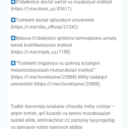
O‘zbekiston davlat san’at va madaniyat instituti
(https://t.me/dsmi_uz/43611)
Toshkent davlat iqtisodiyot universiteti
(https://t.me/tdiu_official/21242)
Belarus-O‘zbekiston qo‘shma tarmoqlararo amaliy
texnik kvalifikatsiyalar instituti
(https://t.me/miptk_uz/7188)
“Toshkent irrigatsiya va qishloq xo‘jaligini
mexanizatsiyalash muhandislari instituti”
(https://t.me/ilovetiiame/25888) Milliy tadqiqot
universiteti (https://t.me/ilovetiiame/25888)
Tadbir davomida talabalar o‘rtasida milliy o‘yinlar –
arqon tortish, qo‘l kurashi va tennis musobaqalari
tashkil etilib, ishtirokchilar o‘z jismoniy tayyorgarligi
va jamoaviy ruhini namoyon etdilar.