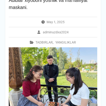
Adiblar xiyoboni yoshlik va ma’naviyat
maskani.
May 1, 2025
adminuzdxa2024
TADBIRLAR
,
YANGILIKLAR