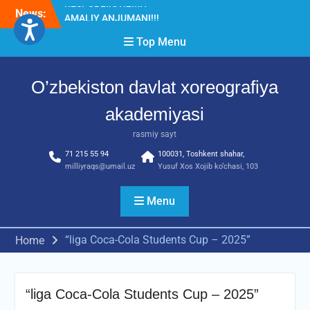
Skip
News:
Diqqat e’lon!
to
Akademiyada “Bitiruvchi –
content
Top Menu
2026” tadbiri bo‘lib o‘tdi
RESPUBLIKA ILMIY-
AMALIY ANJUMANI!!!
O’zbekiston davlat xoreografiya
akademiyasi
rasmiy sayt
71 215 55 94
100031, Toshkent shahar,
milliyraqs@umail.uz
Yusuf Xos Xojib ko‘chasi, 103
Menu
“liga Coca-Cola Students Cup – 2025”
Home
“liga Coca-Cola Students Cup – 2025”