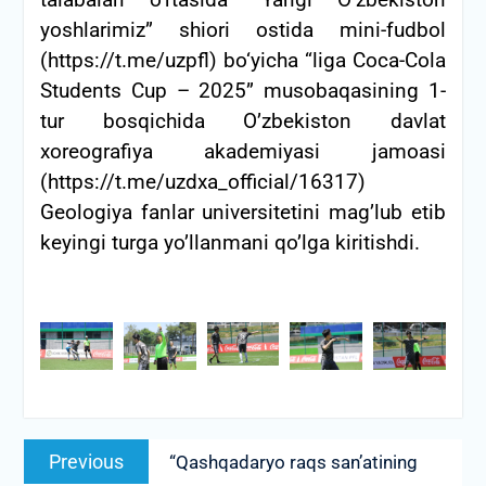
yoshlarimiz” shiori ostida mini-fudbol
(https://t.me/uzpfl) bo‘yicha “liga Coca-Cola
Students Cup – 2025” musobaqasining 1-
tur bosqichida O’zbekiston davlat
xoreografiya akademiyasi jamoasi
(https://t.me/uzdxa_official/16317)
Geologiya fanlar universitetini mag’lub etib
keyingi turga yo’llanmani qo’lga kiritishdi.
Post
Previous
Previous
“Qashqadaryo raqs san’atining
menyusi
post: