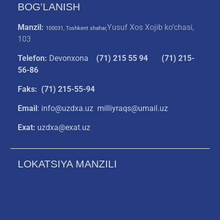
BOG’LANISH
Manzil:
Yusuf Xos Xojib ko‘chasi,
100031, Toshkent shahar,
103
Telefon:
Devonxona
(
71) 215 55 94
(71) 215-
56-86
Faks: (71) 215-55-94
Email
: info@uzdxa.uz milliyraqs@umail.uz
Exat:
uzdxa@exat.uz
LOKATSIYA MANZILI