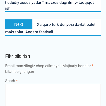
hududiy xususiyatlari” mavzusidagi ilmiy- tadqiqot
ishi
Next
Next
Xalqaro turk dunyosi davlat balet
post:
maktablari Anqara festivali
Fikr bildirish
Email manzilingiz chop etilmaydi.
Majburiy bandlar
*
bilan belgilangan
Sharh
*