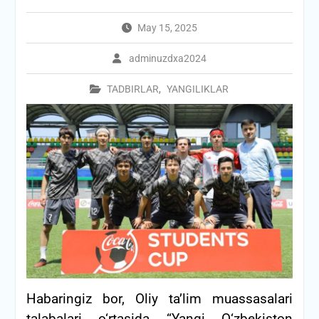
May 15, 2025
adminuzdxa2024
TADBIRLAR
,
YANGILIKLAR
Habaringiz bor, Oliy ta’lim muassasalari
talabalari o‘rtasida “Yangi O‘zbekiston