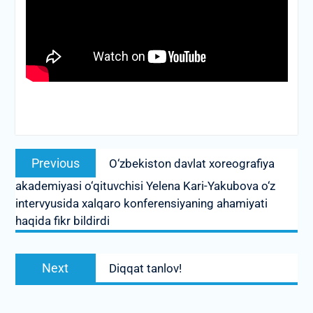
Post
Previous
Previous
O‘zbekiston davlat xoreografiya
menyusi
post:
akademiyasi o‘qituvchisi Yelena Kari-Yakubova o‘z
intervyusida xalqaro konferensiyaning ahamiyati
haqida fikr bildirdi
Next
Next
Diqqat tanlov!
post: