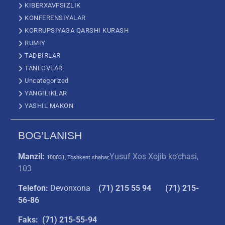
KIBERXAVFSIZLIK
KONFERENSIYALAR
KORRUPSIYAGA QARSHI KURASH
RUMIY
TADBIRLAR
TANLOVLAR
Uncategorized
YANGILIKLAR
YASHIL MAKON
BOG’LANISH
Manzil:
Yusuf Xos Xojib ko‘chasi,
100031, Toshkent shahar,
103
Telefon:
Devonxona
(
71) 215 55 94
(71) 215-
56-86
Faks: (71) 215-55-94