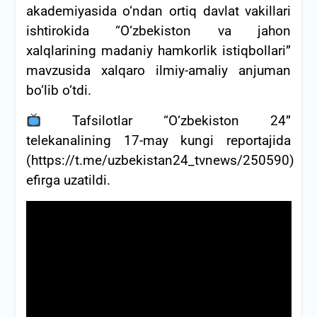
akademiyasida o‘ndan ortiq davlat vakillari
ishtirokida “О‘zbekiston
va jahon
xalqlarining madaniy hamkorlik istiqbollari”
mavzusida xalqaro ilmiy-amaliy anjuman
bo‘lib o‘tdi.
Tafsilotlar “O‘zbekiston 24”
telekanalining 17-may kungi reportajida
(https://t.me/uzbekistan24_tvnews/250590)
efirga uzatildi.