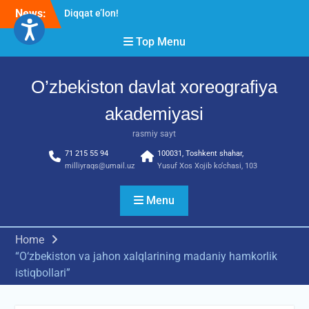
Skip
News:
Diqqat e’lon!
to
Akademiyada “Bitiruvchi –
content
Top Menu
2026” tadbiri bo‘lib o‘tdi
RESPUBLIKA ILMIY-
AMALIY ANJUMANI!!!
O’zbekiston davlat xoreografiya
akademiyasi
rasmiy sayt
71 215 55 94
100031, Toshkent shahar,
milliyraqs@umail.uz
Yusuf Xos Xojib ko‘chasi, 103
Menu
Home
“О‘zbekiston va jahon xalqlarining madaniy hamkorlik
istiqbollari”