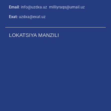
Email
: info@uzdxa.uz milliyraqs@umail.uz
Exat:
uzdxa@exat.uz
LOKATSIYA MANZILI