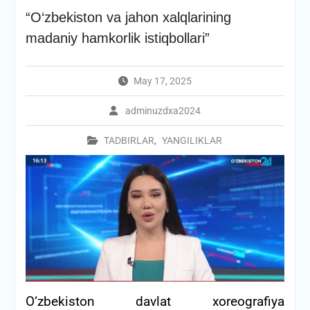
“О‘zbekiston va jahon xalqlarining
madaniy hamkorlik istiqbollari”
May 17, 2025
adminuzdxa2024
TADBIRLAR
,
YANGILIKLAR
O‘zbekiston davlat xoreografiya