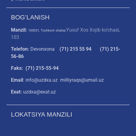
BOG’LANISH
Manzil:
Yusuf Xos Xojib ko‘chasi,
100031, Toshkent shahar,
103
Telefon:
Devonxona
(
71) 215 55 94
(71) 215-
56-86
Faks: (71) 215-55-94
Email
: info@uzdxa.uz milliyraqs@umail.uz
Exat:
uzdxa@exat.uz
LOKATSIYA MANZILI