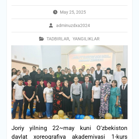
May 25, 2025
adminuzdxa2024
TADBIRLAR
,
YANGILIKLAR
Joriy yilning 22~may kuni O‘zbekiston
davlat xoreografiya akademiyasi 1-kurs