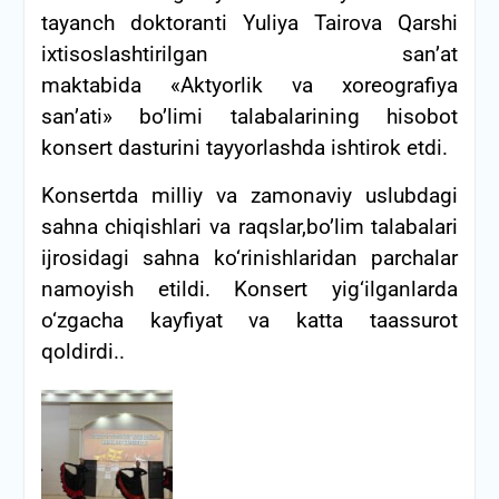
tayanch doktoranti Yuliya Tairova Qarshi
ixtisoslashtirilgan sanʼat
maktabida «Aktyorlik va xoreografiya
san’ati» bo’limi talabalarining hisobot
konsert dasturini tayyorlashda ishtirok etdi.
Konsertda milliy va zamonaviy uslubdagi
sahna chiqishlari va raqslar,bo’lim talabalari
ijrosidagi sahna ko‘rinishlaridan parchalar
namoyish etildi. Konsert yig‘ilganlarda
o‘zgacha kayfiyat va katta taassurot
qoldirdi..