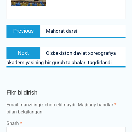
Post
Previous
Previous
Mahorat darsi
menyusi
post:
Next
Next
O’zbekiston davlat xoreografiya
post:
akademiyasining bir guruh talabalari taqdirlandi
Fikr bildirish
Email manzilingiz chop etilmaydi.
Majburiy bandlar
*
bilan belgilangan
Sharh
*