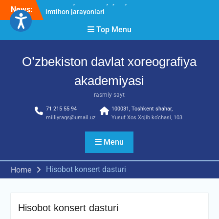
Skip
News:
O’ZBEKISTON DAVLAT
to
XOREOGRAFIYA
content
Top Menu
AKADEMIYASIDA
о‘tkazilgan kasbiy (ijodiy)
imtihonlarning natijalari
O’zbekiston davlat xoreografiya
Diqqat e’lon!
Akademiyada kasbiy ijodiy
akademiyasi
imtihon jarayonlari
rasmiy sayt
71 215 55 94
100031, Toshkent shahar,
milliyraqs@umail.uz
Yusuf Xos Xojib ko‘chasi, 103
Menu
Hisobot konsert dasturi
Home
Hisobot konsert dasturi