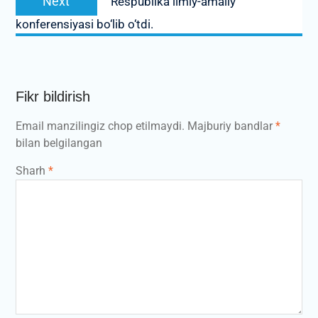
Next
Respublika ilmiy-amaliy
post:
konferensiyasi bo‘lib o‘tdi.
Fikr bildirish
Email manzilingiz chop etilmaydi.
Majburiy bandlar
*
bilan belgilangan
Sharh
*