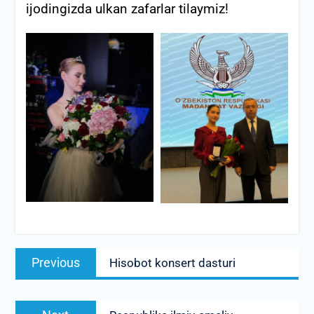
ijodingizda ulkan zafarlar tilaymiz!
Post
Previous
Previous
Hisobot konsert dasturi
menyusi
post:
Next