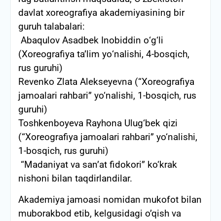
davlat xoreografiya akademiyasining bir
guruh talabalari:
Abaqulov Asadbek Inobiddin о‘g‘li
(Xoreografiya ta’lim yо‘nalishi, 4-bosqich,
rus guruhi)
Revenko Zlata Alekseyevna (“Xoreografiya
jamoalari rahbari” yo‘nalishi, 1-bosqich, rus
guruhi)
Toshkenboyeva Rayhona Ulug‘bek qizi
(“Xoreografiya jamoalari rahbari” yo‘nalishi,
1-bosqich, rus guruhi)
“Madaniyat va san’at fidokori” ko‘krak
nishoni bilan taqdirlandilar.
Akademiya jamoasi nomidan mukofot bilan
muborakbod etib, kelgusidagi o’qish va