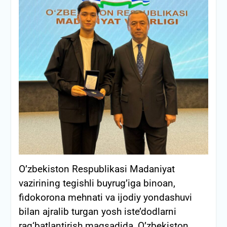
O’zbekiston Respublikasi Madaniyat
vazirining tegishli buyrug’iga binoan,
fidokorona mehnati va ijodiy yondashuvi
bilan ajralib turgan yosh iste’dodlarni
rag‘batlantirish maqsadida, O’zbekiston