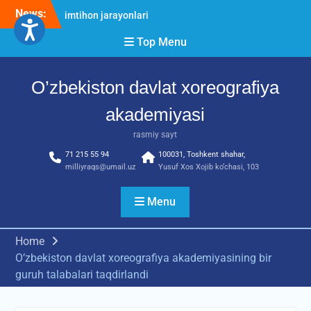
Skip
News:
O’ZBEKISTON DAVLAT
to
XOREOGRAFIYA
content
Top Menu
AKADEMIYASIDA
о‘tkazilgan kasbiy (ijodiy)
imtihonlarning natijalari
O’zbekiston davlat xoreografiya
Diqqat e’lon!
Akademiyada kasbiy ijodiy
akademiyasi
imtihon jarayonlari
rasmiy sayt
71 215 55 94
100031, Toshkent shahar,
milliyraqs@umail.uz
Yusuf Xos Xojib ko‘chasi, 103
Menu
Home
O’zbekiston davlat xoreografiya akademiyasining bir
guruh talabalari taqdirlandi