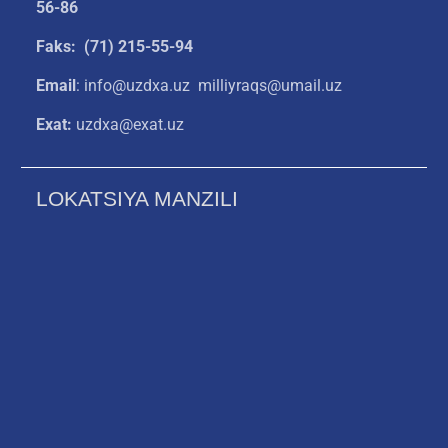
56-86
Faks: (71) 215-55-94
Email
: info@uzdxa.uz milliyraqs@umail.uz
Exat:
uzdxa@exat.uz
LOKATSIYA MANZILI