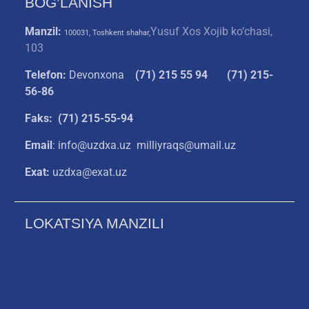
BOG’LANISH
Manzil:
Yusuf Xos Xojib ko‘chasi,
100031, Toshkent shahar,
103
Telefon:
Devonxona
(
71) 215 55 94
(71) 215-
56-86
Faks: (71) 215-55-94
Email
: info@uzdxa.uz milliyraqs@umail.uz
Exat:
uzdxa@exat.uz
LOKATSIYA MANZILI