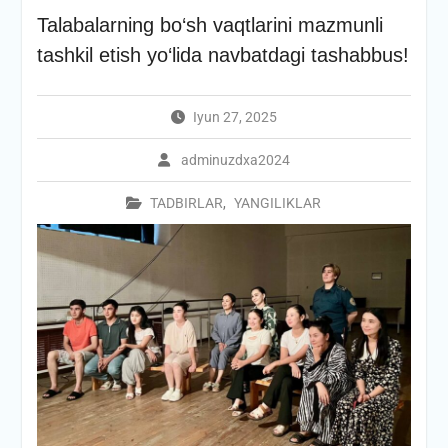
Talabalarning bo‘sh vaqtlarini mazmunli
tashkil etish yo‘lida navbatdagi tashabbus!
Iyun 27, 2025
adminuzdxa2024
TADBIRLAR
,
YANGILIKLAR