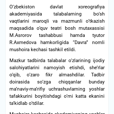
O‘zbekiston davlat xoreografiya
akademiyasida talabalarning bo‘sh
vaqtlarini maroqli va mazmunli o‘tkazish
maqsadida o‘quv teatri bosh mutaxassisi
M.Asrorov tashabbusi hamda tyutor
R.Axmedova hamkorligida “Davra” nomli
mushoira kechasi tashkil etildi.
Mazkur tadbirda talabalar o‘zlarining ijodiy
salohiyatlarini namoyish etishdi, she’rlar
o‘qib, o‘zaro fikr almashdilar. Tadbir
doirasida so‘zga chiqqanlar bunday
ma’naviy-ma’rifiy uchrashuvlarning yoshlar
tafakkurini boyitishdagi o‘rni katta ekanini
ta’kidlab o‘tdilar.