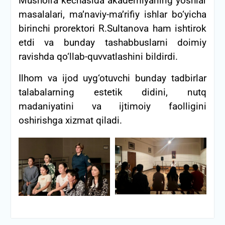
Mushoira kechasida akademiyaning yoshlar
masalalari, ma’naviy-ma’rifiy ishlar bo‘yicha
birinchi prorektori R.Sultanova ham ishtirok
etdi va bunday tashabbuslarni doimiy
ravishda qo‘llab-quvvatlashini bildirdi.
Ilhom va ijod uyg‘otuvchi bunday tadbirlar
talabalarning estetik didini, nutq
madaniyatini va ijtimoiy faolligini
oshirishga xizmat qiladi.