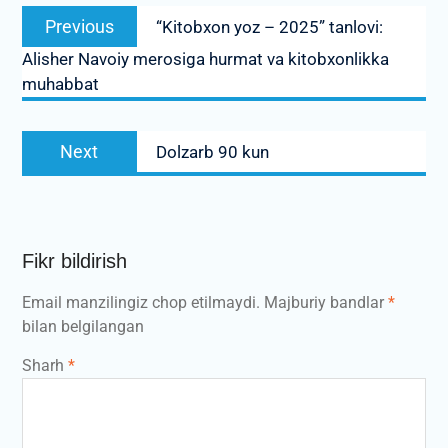
Post
Previous
Previous
“Kitobxon yoz – 2025” tanlovi:
menyusi
post:
Alisher Navoiy merosiga hurmat va kitobxonlikka
muhabbat
Next
Next
Dolzarb 90 kun
post:
Fikr bildirish
Email manzilingiz chop etilmaydi.
Majburiy bandlar
*
bilan belgilangan
Sharh
*