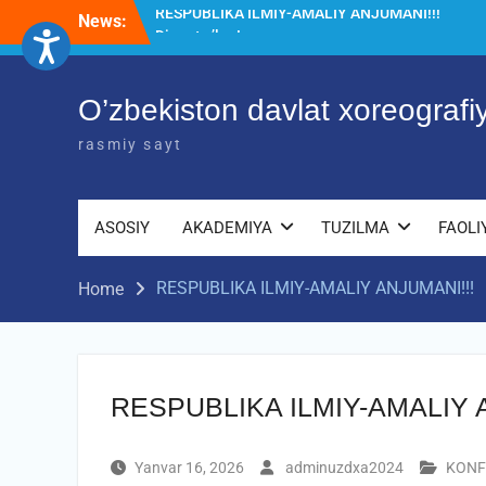
Skip
News:
Diqqat e’lon!
to
Akademiyada “Bitiruvchi – 2026” tadbiri
content
bo‘lib o‘tdi
RESPUBLIKA ILMIY-AMALIY ANJUMANI!!!
O’zbekiston davlat xoreograf
rasmiy sayt
ASOSIY
AKADEMIYA
TUZILMA
FAOLI
RESPUBLIKA ILMIY-AMALIY ANJUMANI!!!
Home
RESPUBLIKA ILMIY-AMALIY 
Yanvar 16, 2026
adminuzdxa2024
KONF