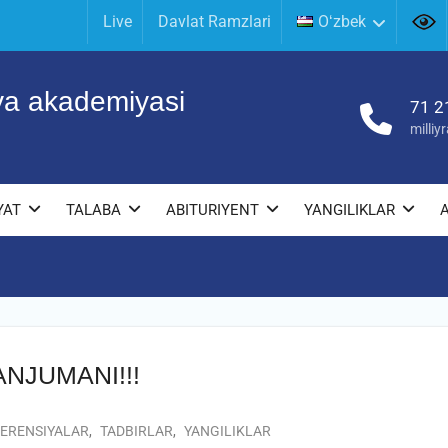
Live
Davlat Ramzlari
Oʻzbek
iya akademiyasi
71 2
milli
YAT
TALABA
ABITURIYENT
YANGILIKLAR
ANJUMANI!!!
ERENSIYALAR
,
TADBIRLAR
,
YANGILIKLAR