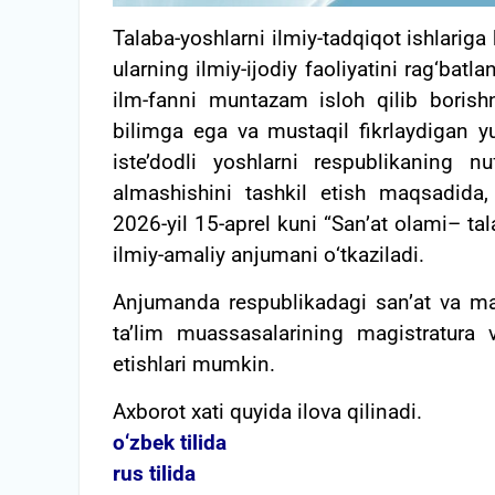
Talaba-yoshlarni ilmiy-tadqiqot ishlariga k
ularning ilmiy-ijodiy faoliyatini rag‘batl
ilm-fanni muntazam isloh qilib borishn
bilimga ega va mustaqil fikrlaydigan yu
iste’dodli yoshlarni respublikaning nuf
almashishini tashkil etish maqsadida,
2026-yil 15-aprel kuni “San’at olami– tal
ilmiy-amaliy anjumani о‘tkaziladi.
Anjumanda respublikadagi san’at va mad
ta’lim muassasalarining magistratura va
etishlari mumkin.
Axborot xati quyida ilova qilinadi.
о‘zbek tilida
rus tilida