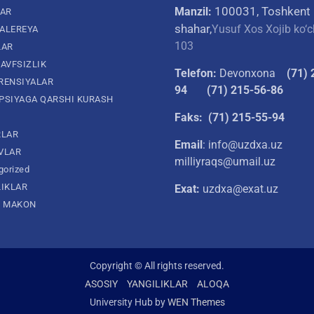
100031, Toshkent
Manzil:
LAR
shahar,
Yusuf Xos Xojib ko‘c
ALEREYA
103
LAR
AVFSIZLIK
Telefon:
Devonxona
(
71) 
RENSIYALAR
94
(71) 215-56-86
PSIYAGA QARSHI KURASH
Faks: (71) 215-55-94
RLAR
Email
: info@uzdxa.uz
VLAR
milliyraqs@umail.uz
gorized
LIKLAR
Exat:
uzdxa@exat.uz
L MAKON
Copyright © All rights reserved.
ASOSIY
YANGILIKLAR
ALOQA
University Hub by
WEN Themes