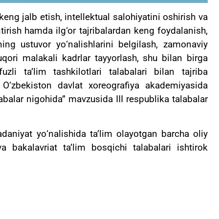
eng jalb etish, intellektual salohiyatini oshirish va
antirish hamda ilg‘or tajribalardan keng foydalanish,
ing ustuvor yо‘nalishlarini belgilash, zamonaviy
qori malakali kadrlar tayyorlash, shu bilan birga
uzli ta’lim tashkilotlari talabalari bilan tajriba
 О‘zbekiston davlat xoreografiya akademiyasida
abalar nigohida” mavzusida III respublika talabalar
aniyat yо‘nalishida ta’lim olayotgan barcha oliy
 bakalavriat ta’lim bosqichi talabalari ishtirok