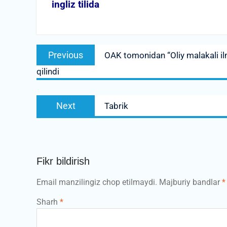
ingliz tilida
Post
Previous
Previous
OAK tomonidan “Oliy malakali ilmi
menyusi
post:
qilindi
Next
Next
Tabrik
post:
Fikr bildirish
Email manzilingiz chop etilmaydi.
Majburiy bandlar
*
Sharh
*