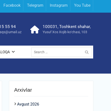
Facebook
Telegram
Instagram
You Tube
15 55 94
100031, Toshkent shahar,
yraqs@umail.uz
Yusuf Xos Xojib ko‘chasi, 103
Search
ALOQA
for:
Arxivlar
Avgust 2026