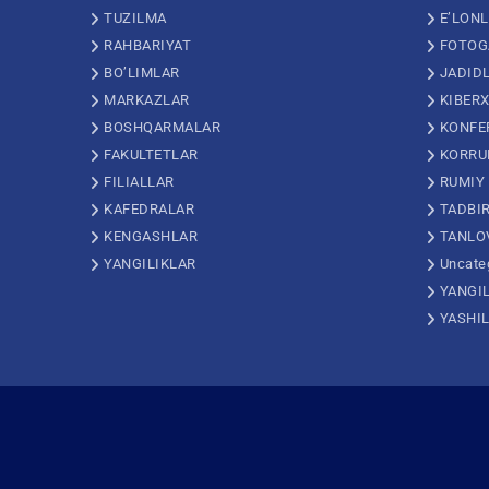
TUZILMA
E’LON
RAHBARIYAT
FOTOG
BO’LIMLAR
JADID
MARKAZLAR
KIBERX
BOSHQARMALAR
KONFE
FAKULTETLAR
KORRU
FILIALLAR
RUMIY
KAFEDRALAR
TADBI
KENGASHLAR
TANLO
YANGILIKLAR
Uncate
YANGI
YASHI