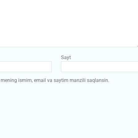
Sayt
a mening ismim, email va saytim manzili saqlansin.