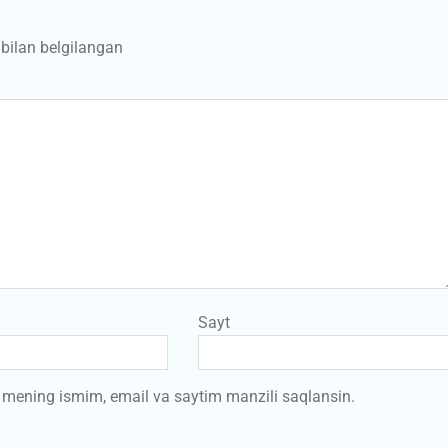
bilan belgilangan
Sayt
a mening ismim, email va saytim manzili saqlansin.