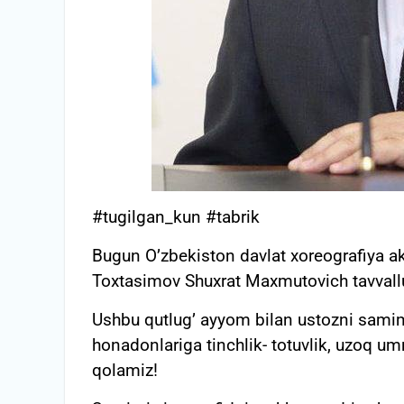
#tugilgan_kun #tabrik
Bugun O’zbekiston davlat xoreografiya aka
Toxtasimov Shuxrat Maxmutovich tavvall
Ushbu qutlug’ ayyom bilan ustozni samim
honadonlariga tinchlik- totuvlik, uzoq umr 
qolamiz!