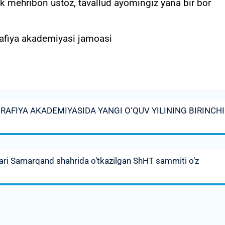
ak mehribon ustoz, tavallud ayomingiz yana bir bor
rafiya akademiyasi jamoasi
AFIYA AKADEMIYASIDA YANGI OʻQUV YILINING BIRINCHI
ari Samarqand shahrida o‘tkazilgan ShHT sammiti o‘z