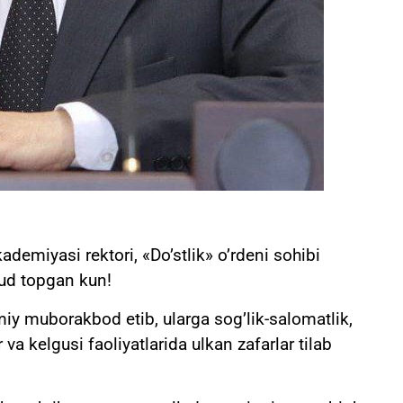
demiyasi rektori, «Do’stlik» o’rdeni sohibi
ud topgan kun!
iy muborakbod etib, ularga sog’lik-salomatlik,
va kelgusi faoliyatlarida ulkan zafarlar tilab