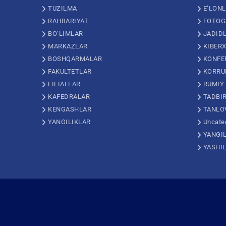
TUZILMA
E’LON
RAHBARIYAT
FOTOG
BO’LIMLAR
JADID
MARKAZLAR
KIBERX
BOSHQARMALAR
KONFE
FAKULTETLAR
KORRU
FILIALLAR
RUMIY
KAFEDRALAR
TADBI
KENGASHLAR
TANLO
YANGILIKLAR
Uncate
YANGI
YASHI