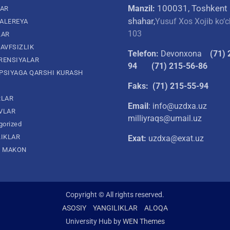
100031, Toshkent
Manzil:
LAR
shahar,
Yusuf Xos Xojib ko‘c
ALEREYA
103
LAR
AVFSIZLIK
Telefon:
Devonxona
(
71) 
RENSIYALAR
94
(71) 215-56-86
PSIYAGA QARSHI KURASH
Faks: (71) 215-55-94
RLAR
Email
: info@uzdxa.uz
VLAR
milliyraqs@umail.uz
gorized
LIKLAR
Exat:
uzdxa@exat.uz
L MAKON
Copyright © All rights reserved.
ASOSIY
YANGILIKLAR
ALOQA
University Hub by
WEN Themes