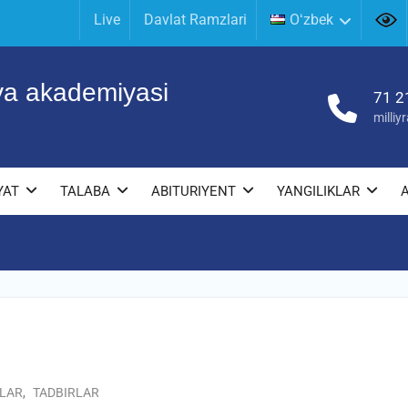
Live
Davlat Ramzlari
Oʻzbek
iya akademiyasi
71 2
milli
YAT
TALABA
ABITURIYENT
YANGILIKLAR
NLAR
,
TADBIRLAR