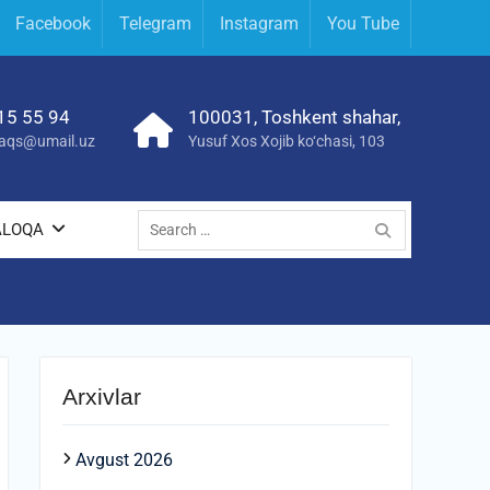
Facebook
Telegram
Instagram
You Tube
15 55 94
100031, Toshkent shahar,
yraqs@umail.uz
Yusuf Xos Xojib ko‘chasi, 103
Search
ALOQA
for:
Arxivlar
Avgust 2026