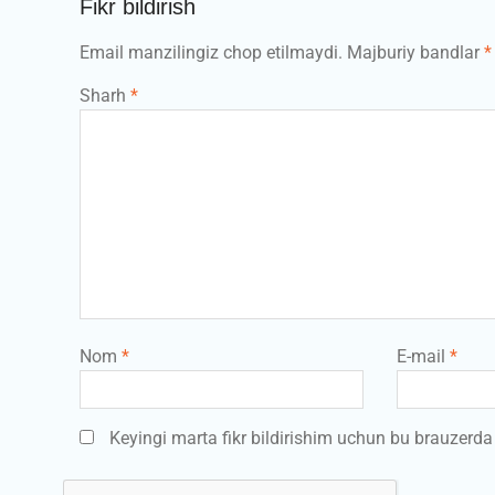
Fikr bildirish
Email manzilingiz chop etilmaydi.
Majburiy bandlar
*
Sharh
*
Nom
*
E-mail
*
Keyingi marta fikr bildirishim uchun bu brauzerd