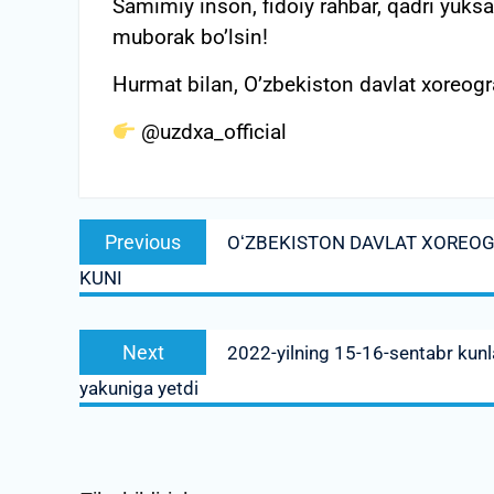
Samimiy inson, fidoiy rahbar, qadri yuks
muborak bo’lsin!
Hurmat bilan, O’zbekiston davlat xoreog
@uzdxa_official
Post
Previous
Previous
OʻZBEKISTON DAVLAT XOREOGR
menyusi
post:
KUNI
Next
Next
2022-yilning 15-16-sentabr kunl
post:
yakuniga yetdi