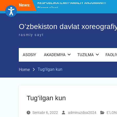
Skip
News:
Diqqat e’lon!
to
Akademiyada “Bitiruvchi – 2026” tadbiri
content
bo‘lib o‘tdi
RESPUBLIKA ILMIY-AMALIY ANJUMANI!!!
O’zbekiston davlat xoreograf
rasmiy sayt
ASOSIY
AKADEMIYA
TUZILMA
FAOLI
Tug’ilgan kun
Home
Tug’ilgan kun
Sentabr 6, 2022
adminuzdxa2024
E’LO